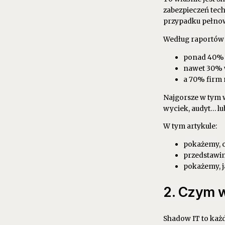
zabezpieczeń tech
przypadku pełno
Według raportów 
ponad 40% n
nawet 30% w
a 70% firm
Najgorsze w tym w
wyciek, audyt… lu
W tym artykule:
pokażemy, cz
przedstawim
pokażemy, j
2. Czym w
Shadow IT to każde