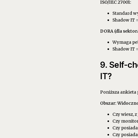
ISO/IEC 27001:
Standard w
Shadow IT =
DORA (dla sektor
Wymaga pełn
Shadow IT =
9. Self-c
IT?
Poniższa ankieta
Obszar: Widoczno
Czy wiesz, 
Czy monitor
Czy posiadas
Czy posiad