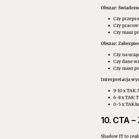
Obszar: Świadomo
Czy przepro
Czy pracown
Czy masz pr
Obszar: Zabezpie
Czy na urzą
Czy dane wr
Czy masz po
Interpretacja wy
9-10 x TAK:
6-8 x TAK: T
0-5 x TAK l
10. CTA –
Shadow IT to rea