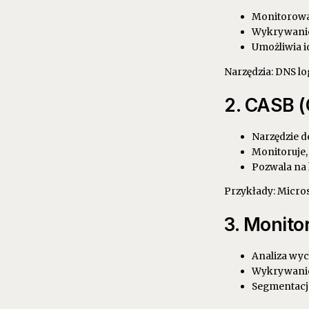
Monitorowan
Wykrywanie
Umożliwia i
Narzędzia: DNS lo
2. CASB (
Narzędzie 
Monitoruje, 
Pozwala na 
Przykłady: Micro
3. Monito
Analiza wyc
Wykrywanie 
Segmentacja