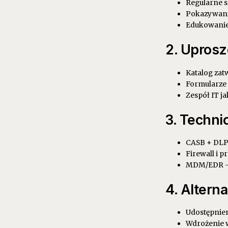
Regularne s
Pokazywani
Edukowanie,
2. Uprosz
Katalog zat
Formularze 
Zespół IT j
3. Techni
CASB + DLP
Firewall i 
MDM/EDR – 
4. Altern
Udostępnien
Wdrożenie 