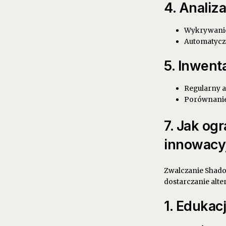
4. Anali
Wykrywanie 
Automatycz
5. Inwent
Regularny a
Porównanie
7. Jak og
innowacy
Zwalczanie Shadow
dostarczanie alte
1. Edukac