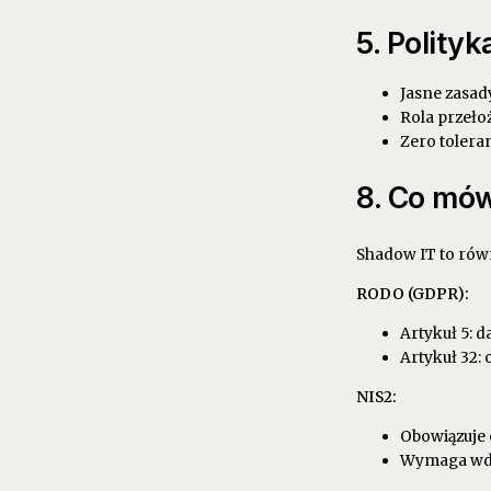
5. Polity
Jasne zasad
Rola przeł
Zero tolera
8. Co mów
Shadow IT to rów
RODO (GDPR):
Artykuł 5: 
Artykuł 32:
NIS2:
Obowiązuje 
Wymaga wdro