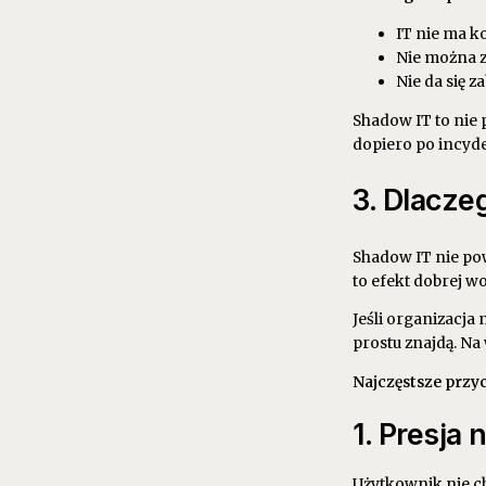
IT nie ma ko
Nie można 
Nie da się z
Shadow IT to nie 
dopiero po incyd
3. Dlacze
Shadow IT nie po
to efekt dobrej wo
Jeśli organizacja
prostu znajdą. Na
Najczęstsze przy
1. Presja
Użytkownik nie ch