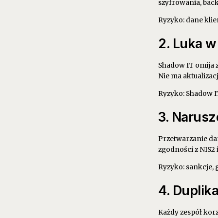
szyfrowania, back
Ryzyko: dane kli
2. Luka 
Shadow IT omija 
Nie ma aktualizacj
Ryzyko: Shadow IT
3. Narusz
Przetwarzanie da
zgodności z NIS2 i
Ryzyko: sankcje, 
4. Duplik
Każdy zespół korz