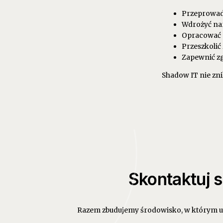
Przeprowadz
Wdrożyć nar
Opracować po
Przeszkolić
Zapewnić zg
Shadow IT nie zni
Skontaktuj s
Razem zbudujemy środowisko, w którym uż