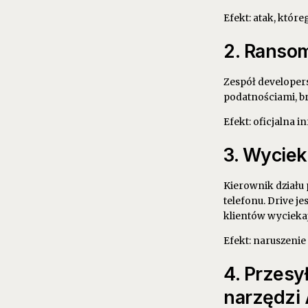
Efekt: atak, któr
2. Ranso
Zespół developer
podatnościami, b
Efekt: oficjalna i
3. Wycie
Kierownik działu 
telefonu. Drive j
klientów wyciekaj
Efekt: naruszenie
4. Przesy
narzędzi 