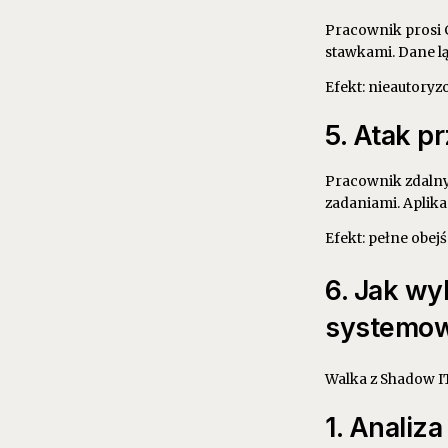
Pracownik prosi C
stawkami. Dane lą
Efekt: nieautory
5. Atak p
Pracownik zdalny
zadaniami. Aplik
Efekt: pełne obej
6. Jak wy
systemo
Walka z Shadow IT
1. Analiz