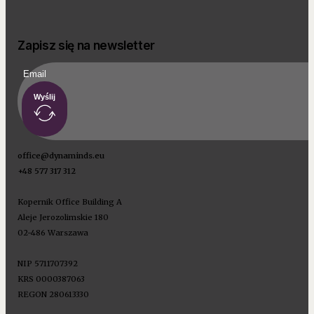
Zapisz się na newsletter
Wyślij
office@dynaminds.eu
+48 577 317 312
Kopernik Office Building A
Aleje Jerozolimskie 180
02-486 Warszawa
NIP 5711707392
KRS 0000387063
REGON 280613330