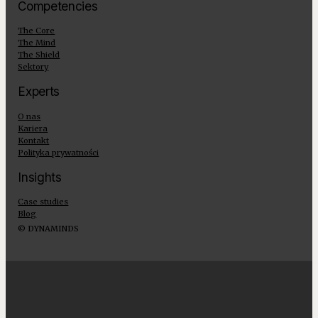
Competencies
The Core
The Mind
The Shield
Sektory
Experts
O nas
Kariera
Kontakt
Polityka prywatności
Insights
Case studies
Blog
© DYNAMINDS