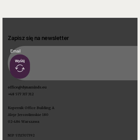
Zapisz się na newsletter
Wyślij
office@dynaminds.eu
+48 577 317 312
Kopernik Office Building A
Aleje Jerozolimskie 180
02-486 Warszawa
NIP 5711707392