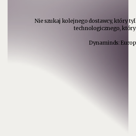
Nie szukaj kolejnego dostawcy, który tyl
technologicznego, który
Dynaminds: Europ
office@dynaminds.eu
+48 577 317 312
B2B.net S.A.