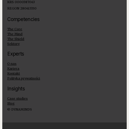
KRS 0000387063
REGON 280613330
Competencies
The Core
The Mind
The Shield
Sektory
Experts
O nas
Kariera
Kontakt
Polityka prywatności
Insights
Case studies
Blog
© DYNAMINDS