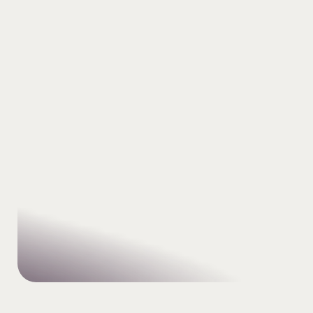
Kopernik Office Building A
Aleje Jerozolimskie 180
02-486 Warszawa
NIP 5711707392
KRS 0000387063
REGON 280613330
Serce Europy,
serce Twojej infrastruktury.
Działamy globalnie, podlegamy
prawu lokalnemu. Twoje dane
są bezpieczne tutaj.