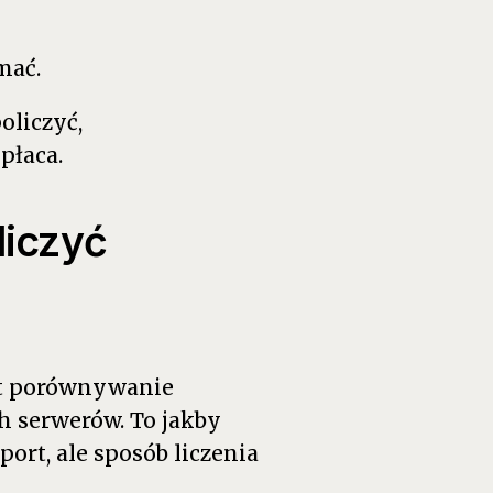
mać.
liczyć,
płaca.
liczyć
st porównywanie
h serwerów. To jakby
ort, ale sposób liczenia