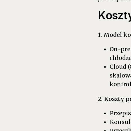
Koszt
1. Model k
On-prem
chłodze
Cloud (
skalowa
kontrol
2. Koszty 
Przepis
Konsult
Przesz