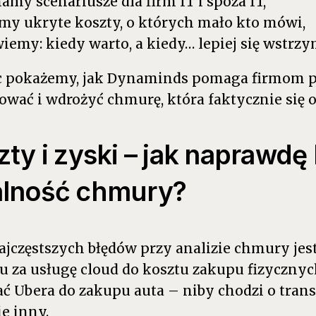
my scenariusze dla firm IT i spoza IT,
my ukryte koszty, o których mało kto mówi,
iemy: kiedy warto, a kiedy… lepiej się wstrzy
c pokażemy, jak Dynaminds pomaga firmom po
wać i wdrożyć chmurę, która faktycznie się o
zty i zyski – jak naprawdę 
alność chmury?
ajczęstszych błędów przy analizie chmury je
 za usługę cloud do kosztu zakupu fizycznyc
Ubera do zakupu auta – niby chodzi o transp
ie inny.