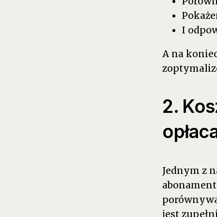
Porówna
Pokaże
I odpow
A na konie
zoptymalizo
2. Kos
opłac
Jednym z n
abonamentu
porównywać 
jest zupełn