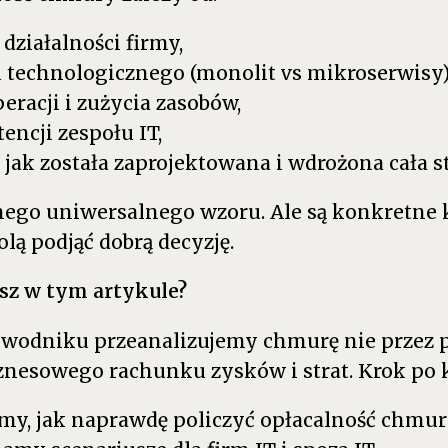
 działalności firmy,
 technologicznego (monolit vs mikroserwisy)
peracji i zużycia zasobów,
ncji zespołu IT,
, jak została zaprojektowana i wdrożona cała s
ego uniwersalnego wzoru. Ale są konkretne kry
lą podjąć dobrą decyzję.
esz w tym artykule?
wodniku przeanalizujemy chmurę nie przez p
znesowego rachunku zysków i strat. Krok po 
my, jak naprawdę policzyć opłacalność chmur