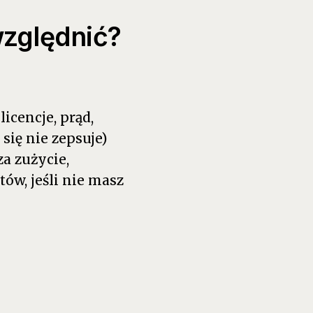
względnić?
icencje, prąd,
 się nie zepsuje)
za zużycie,
ów, jeśli nie masz