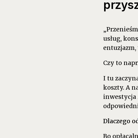
przysz
„Przenieśm
usług, kon
entuzjazm,
Czy to napr
I tu zaczy
koszty. A n
inwestycja 
odpowiednie
Dlaczego od
Bo opłacal