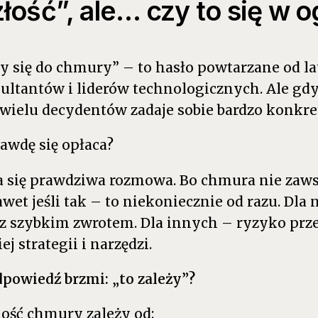
łość”, ale… czy to się w 
y się do chmury” – to hasło powtarzane od l
sultantów i liderów technologicznych. Ale gd
 wielu decydentów zadaje sobie bardzo konkre
awdę się opłaca?
na się prawdziwa rozmowa. Bo chmura nie zaws
awet jeśli tak – to niekoniecznie od razu. Dla 
z szybkim zwrotem. Dla innych – ryzyko przep
j strategii i narzędzi.
powiedź brzmi: „to zależy”?
ność chmury zależy od: