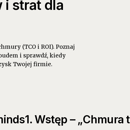
 strat dla
 chmury (TCO i ROI). Poznaj
oudem i sprawdź, kiedy
ysk Twojej firmie.
inds1. Wstęp – „Chmura 