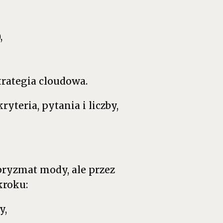
,
trategia cloudowa.
teria, pytania i liczby,
ryzmat mody, ale przez
kroku:
y,