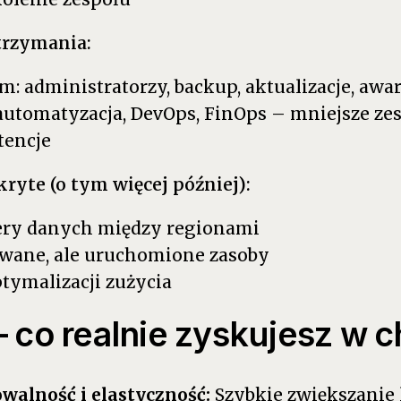
trzymania:
: administratorzy, backup, aktualizacje, awar
automatyzacja, DevOps, FinOps – mniejsze zes
encje
kryte (o tym więcej później):
ery danych między regionami
wane, ale uruchomione zasoby
tymalizacji zużycia
– co realnie zyskujesz w
owalność i elastyczność:
Szybkie zwiększanie