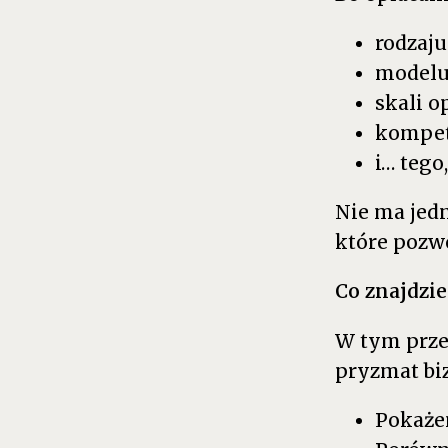
rodzaju
modelu
skali o
kompete
i… tego
Nie ma jedn
które pozwo
Co znajdzi
W tym prze
pryzmat bi
Pokaże