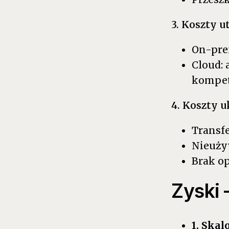
3. Koszty u
On-prem
Cloud: 
kompet
4. Koszty u
Transf
Nieuży
Brak op
Zyski 
1. Skal